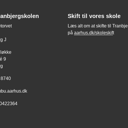
ranbjergskolen
Skift til vores skole
torvet
Læs alt om at skifte til Tranbj
på
aarhus.dk/skoleskif
t
g J
nløkke
é 9
rg
 8740
mbu.aarhus.dk
0422364