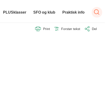
PLUSklasser
SFO og klub
Praktisk info
Print
Forstør tekst
Del